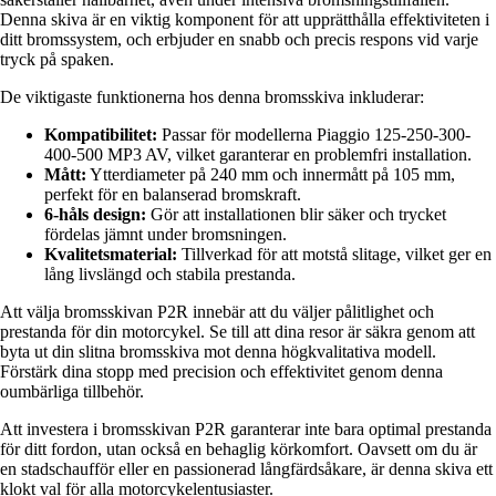
Denna skiva är en viktig komponent för att upprätthålla effektiviteten i
ditt bromssystem, och erbjuder en snabb och precis respons vid varje
tryck på spaken.
De viktigaste funktionerna hos denna bromsskiva inkluderar:
Kompatibilitet:
Passar för modellerna Piaggio 125-250-300-
400-500 MP3 AV, vilket garanterar en problemfri installation.
Mått:
Ytterdiameter på 240 mm och innermått på 105 mm,
perfekt för en balanserad bromskraft.
6-håls design:
Gör att installationen blir säker och trycket
fördelas jämnt under bromsningen.
Kvalitetsmaterial:
Tillverkad för att motstå slitage, vilket ger en
lång livslängd och stabila prestanda.
Att välja bromsskivan P2R innebär att du väljer pålitlighet och
prestanda för din motorcykel. Se till att dina resor är säkra genom att
byta ut din slitna bromsskiva mot denna högkvalitativa modell.
Förstärk dina stopp med precision och effektivitet genom denna
oumbärliga tillbehör.
Att investera i bromsskivan P2R garanterar inte bara optimal prestanda
för ditt fordon, utan också en behaglig körkomfort. Oavsett om du är
en stadschaufför eller en passionerad långfärdsåkare, är denna skiva ett
klokt val för alla motorcykelentusiaster.