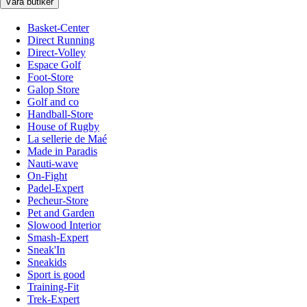
Våra butiker
Basket-Center
Direct Running
Direct-Volley
Espace Golf
Foot-Store
Galop Store
Golf and co
Handball-Store
House of Rugby
La sellerie de Maé
Made in Paradis
Nauti-wave
On-Fight
Padel-Expert
Pecheur-Store
Pet and Garden
Slowood Interior
Smash-Expert
Sneak'In
Sneakids
Sport is good
Training-Fit
Trek-Expert