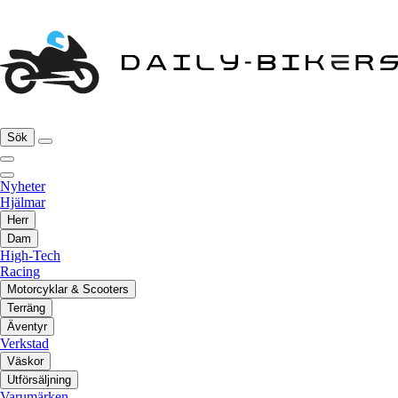
Sök
Nyheter
Hjälmar
Herr
Dam
High-Tech
Racing
Motorcyklar & Scooters
Terräng
Äventyr
Verkstad
Väskor
Utförsäljning
Varumärken