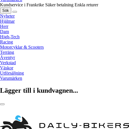
Kundservice i Frankrike
Säker betalning
Enkla returer
Sök
Nyheter
Hjälmar
Herr
Dam
High-Tech
Racing
Motorcyklar & Scooters
Terräng
Äventyr
Verkstad
Väskor
Utförsäljning
Varumärken
Lägger till i kundvagnen...