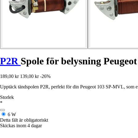
P2R
Spole för belysning Peuge
189,00 kr
139,00 kr
-26%
Upptäck tändspolen P2R, perfekt för din Peugeot 103 SP-MVL, som erbj
Storlek
*
6 W
Detta fält är obligatoriskt
Skickas inom 4 dagar