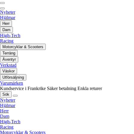
Nyheter
Hjälmar
Herr
Dam
High-Tech
Racing
Motorcyklar & Scooters
Terräng
Äventyr
Verkstad
Väskor
Utförsäljning
Varumärken
Kundservice i Frankrike
Säker betalning
Enkla returer
Sök
Nyheter
Hjälmar
Herr
Dam
High-Tech
Racing
Motorcyklar & Scooters