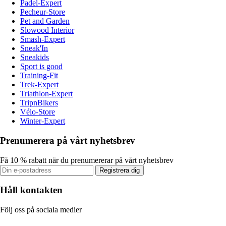
Padel-Expert
Pecheur-Store
Pet and Garden
Slowood Interior
Smash-Expert
Sneak'In
Sneakids
Sport is good
Training-Fit
Trek-Expert
Triathlon-Expert
TripnBikers
Vélo-Store
Winter-Expert
Prenumerera på vårt nyhetsbrev
Få 10 % rabatt när du prenumererar på vårt nyhetsbrev
Registrera dig
Håll kontakten
Följ oss på sociala medier