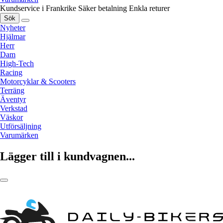
Kundservice i Frankrike
Säker betalning
Enkla returer
Sök
Nyheter
Hjälmar
Herr
Dam
High-Tech
Racing
Motorcyklar & Scooters
Terräng
Äventyr
Verkstad
Väskor
Utförsäljning
Varumärken
Lägger till i kundvagnen...