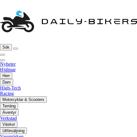
Sök
Nyheter
Hjälmar
Herr
Dam
High-Tech
Racing
Motorcyklar & Scooters
Terräng
Äventyr
Verkstad
Väskor
Utförsäljning
Varumärken