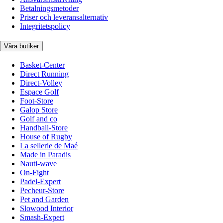
Betalningsmetoder
Priser och leveransalternativ
Integritetspolicy
Våra butiker
Basket-Center
Direct Running
Direct-Volley
Espace Golf
Foot-Store
Galop Store
Golf and co
Handball-Store
House of Rugby
La sellerie de Maé
Made in Paradis
Nauti-wave
On-Fight
Padel-Expert
Pecheur-Store
Pet and Garden
Slowood Interior
Smash-Expert