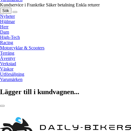
Kundservice i Frankrike
Säker betalning
Enkla returer
Sök
Nyheter
Hjälmar
Herr
Dam
High-Tech
Racing
Motorcyklar & Scooters
Terräng
Äventyr
Verkstad
Väskor
Utförsäljning
Varumärken
Lägger till i kundvagnen...