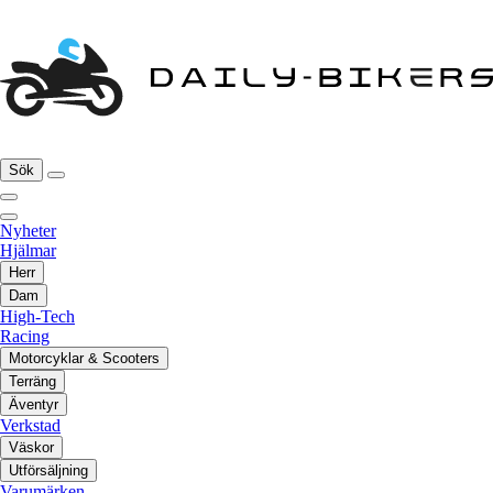
Sök
Nyheter
Hjälmar
Herr
Dam
High-Tech
Racing
Motorcyklar & Scooters
Terräng
Äventyr
Verkstad
Väskor
Utförsäljning
Varumärken