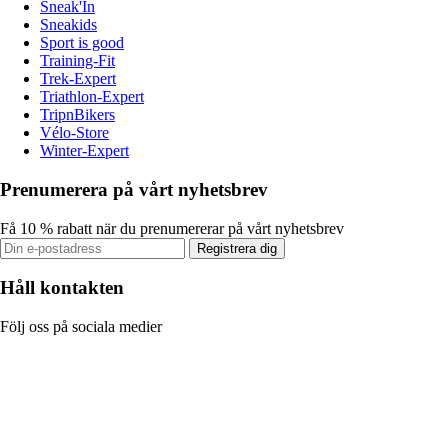
Sneak'In
Sneakids
Sport is good
Training-Fit
Trek-Expert
Triathlon-Expert
TripnBikers
Vélo-Store
Winter-Expert
Prenumerera på vårt nyhetsbrev
Få 10 % rabatt när du prenumererar på vårt nyhetsbrev
Registrera dig
Håll kontakten
Följ oss på sociala medier