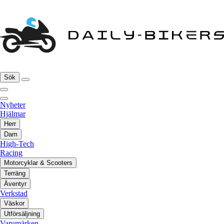
Sök
Nyheter
Hjälmar
Herr
Dam
High-Tech
Racing
Motorcyklar & Scooters
Terräng
Äventyr
Verkstad
Väskor
Utförsäljning
Varumärken