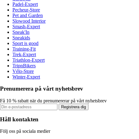
Padel-Expert
Pecheur-Store
Pet and Garden
Slowood Interior
Smash-Expert
Sneak'In
Sneakids
Sport is good
Training-Fit
Trek-Expert
Triathlon-Expert
TripnBikers
Vélo-Store
Winter-Expert
Prenumerera på vårt nyhetsbrev
Få 10 % rabatt när du prenumererar på vårt nyhetsbrev
Registrera dig
Håll kontakten
Följ oss på sociala medier