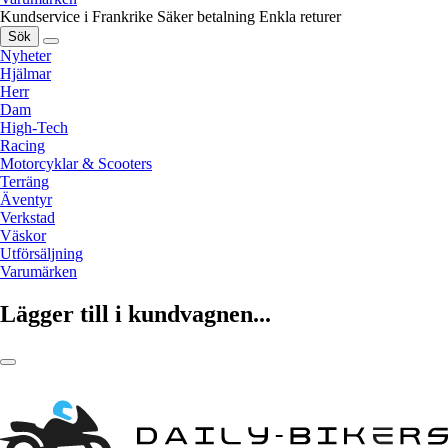
Kundservice i Frankrike
Säker betalning
Enkla returer
Sök
Nyheter
Hjälmar
Herr
Dam
High-Tech
Racing
Motorcyklar & Scooters
Terräng
Äventyr
Verkstad
Väskor
Utförsäljning
Varumärken
Lägger till i kundvagnen...