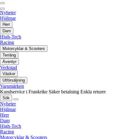
Nyheter
Hjälmar
Herr
Dam
High-Tech
Racing
Motorcyklar & Scooters
Terräng
Äventyr
Verkstad
Väskor
Utförsäljning
Varumärken
Kundservice i Frankrike
Säker betalning
Enkla returer
Sök
Nyheter
Hjälmar
Herr
Dam
High-Tech
Racing
Motorcyklar & Scooters