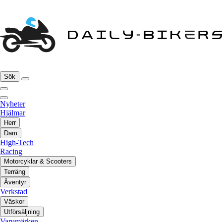
Sök
Nyheter
Hjälmar
Herr
Dam
High-Tech
Racing
Motorcyklar & Scooters
Terräng
Äventyr
Verkstad
Väskor
Utförsäljning
Varumärken