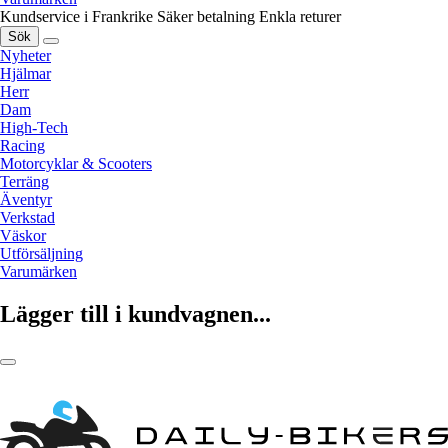
Kundservice i Frankrike
Säker betalning
Enkla returer
Sök
Nyheter
Hjälmar
Herr
Dam
High-Tech
Racing
Motorcyklar & Scooters
Terräng
Äventyr
Verkstad
Väskor
Utförsäljning
Varumärken
Lägger till i kundvagnen...