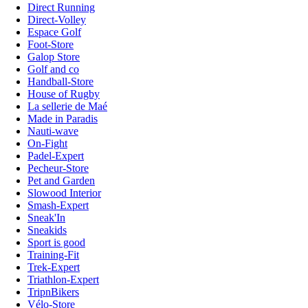
Direct Running
Direct-Volley
Espace Golf
Foot-Store
Galop Store
Golf and co
Handball-Store
House of Rugby
La sellerie de Maé
Made in Paradis
Nauti-wave
On-Fight
Padel-Expert
Pecheur-Store
Pet and Garden
Slowood Interior
Smash-Expert
Sneak'In
Sneakids
Sport is good
Training-Fit
Trek-Expert
Triathlon-Expert
TripnBikers
Vélo-Store