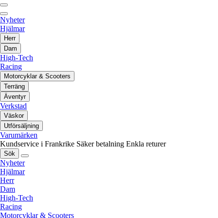
Nyheter
Hjälmar
Herr
Dam
High-Tech
Racing
Motorcyklar & Scooters
Terräng
Äventyr
Verkstad
Väskor
Utförsäljning
Varumärken
Kundservice i Frankrike
Säker betalning
Enkla returer
Sök
Nyheter
Hjälmar
Herr
Dam
High-Tech
Racing
Motorcyklar & Scooters