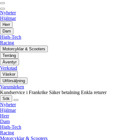
Nyheter
Hjälmar
Herr
Dam
High-Tech
Racing
Motorcyklar & Scooters
Terräng
Äventyr
Verkstad
Väskor
Utförsäljning
Varumärken
Kundservice i Frankrike
Säker betalning
Enkla returer
Sök
Nyheter
Hjälmar
Herr
Dam
High-Tech
Racing
Motorcyklar & Scooters