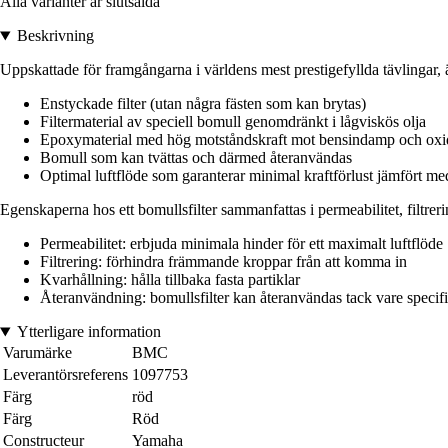
Alla varianter är slutsålda
Beskrivning
Uppskattade för framgångarna i världens mest prestigefyllda tävlingar, är
Enstyckade filter (utan några fästen som kan brytas)
Filtermaterial av speciell bomull genomdränkt i lågviskös olja
Epoxymaterial med hög motståndskraft mot bensindamp och oxi
Bomull som kan tvättas och därmed återanvändas
Optimal luftflöde som garanterar minimal kraftförlust jämfört med 
Egenskaperna hos ett bomullsfilter sammanfattas i permeabilitet, filtre
Permeabilitet: erbjuda minimala hinder för ett maximalt luftflöde
Filtrering: förhindra främmande kroppar från att komma in
Kvarhållning: hålla tillbaka fasta partiklar
Återanvändning: bomullsfilter kan återanvändas tack vare spec
Ytterligare information
Varumärke
BMC
Leverantörsreferens
1097753
Färg
röd
Färg
Röd
Constructeur
Yamaha