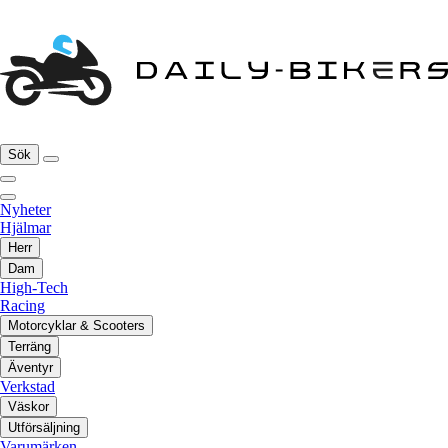
Sök
Nyheter
Hjälmar
Herr
Dam
High-Tech
Racing
Motorcyklar & Scooters
Terräng
Äventyr
Verkstad
Väskor
Utförsäljning
Varumärken