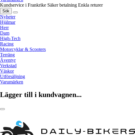
Kundservice i Frankrike
Säker betalning
Enkla returer
Sök
Nyheter
Hjälmar
Herr
Dam
High-Tech
Racing
Motorcyklar & Scooters
Terräng
Äventyr
Verkstad
Väskor
Utförsäljning
Varumärken
Lägger till i kundvagnen...