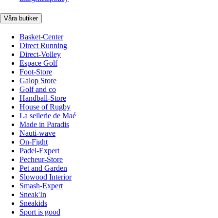
Våra butiker
Basket-Center
Direct Running
Direct-Volley
Espace Golf
Foot-Store
Galop Store
Golf and co
Handball-Store
House of Rugby
La sellerie de Maé
Made in Paradis
Nauti-wave
On-Fight
Padel-Expert
Pecheur-Store
Pet and Garden
Slowood Interior
Smash-Expert
Sneak'In
Sneakids
Sport is good