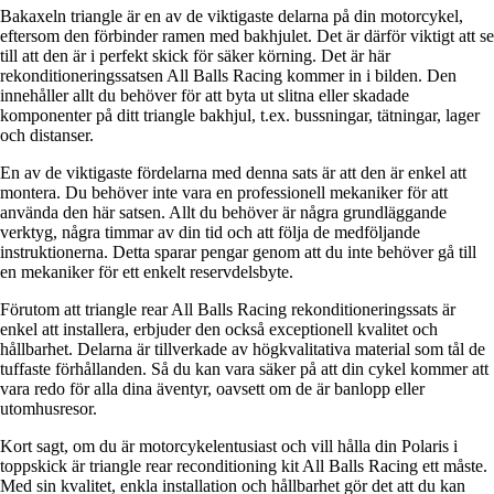
Bakaxeln triangle är en av de viktigaste delarna på din motorcykel,
eftersom den förbinder ramen med bakhjulet. Det är därför viktigt att se
till att den är i perfekt skick för säker körning. Det är här
rekonditioneringssatsen All Balls Racing kommer in i bilden. Den
innehåller allt du behöver för att byta ut slitna eller skadade
komponenter på ditt triangle bakhjul, t.ex. bussningar, tätningar, lager
och distanser.
En av de viktigaste fördelarna med denna sats är att den är enkel att
montera. Du behöver inte vara en professionell mekaniker för att
använda den här satsen. Allt du behöver är några grundläggande
verktyg, några timmar av din tid och att följa de medföljande
instruktionerna. Detta sparar pengar genom att du inte behöver gå till
en mekaniker för ett enkelt reservdelsbyte.
Förutom att triangle rear All Balls Racing rekonditioneringssats är
enkel att installera, erbjuder den också exceptionell kvalitet och
hållbarhet. Delarna är tillverkade av högkvalitativa material som tål de
tuffaste förhållanden. Så du kan vara säker på att din cykel kommer att
vara redo för alla dina äventyr, oavsett om de är banlopp eller
utomhusresor.
Kort sagt, om du är motorcykelentusiast och vill hålla din Polaris i
toppskick är triangle rear reconditioning kit All Balls Racing ett måste.
Med sin kvalitet, enkla installation och hållbarhet gör det att du kan