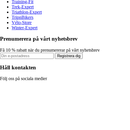
Training-Fit
Trek-Expert
Triathlon-Expert
TripnBikers
Vélo-Store
Winter-Expert
Prenumerera på vårt nyhetsbrev
Få 10 % rabatt när du prenumererar på vårt nyhetsbrev
Registrera dig
Håll kontakten
Följ oss på sociala medier