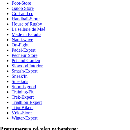
Foot-Store
Galop Store
Golf and co
Handball-Store
House of Rugby
La sellerie de Maé
Made in Paradis
Nauti-wave
On-Fight
Padel-Expert
Pecheur-Store
Pet and Garden
Slowood Interior
Smash-Expert
Sneak'In
Sneakids
Sport is good
Training-Fit
Trek-Expert
Triathlon-Expert
TripnBikers
Vélo-Store
Winter-Expert
Prenumerera på vårt nyhetsbrev