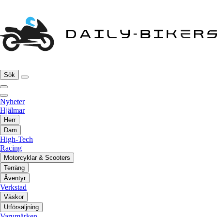
Sök
Nyheter
Hjälmar
Herr
Dam
High-Tech
Racing
Motorcyklar & Scooters
Terräng
Äventyr
Verkstad
Väskor
Utförsäljning
Varumärken