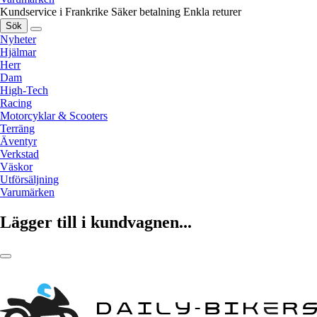
Kundservice i Frankrike
Säker betalning
Enkla returer
Sök
Nyheter
Hjälmar
Herr
Dam
High-Tech
Racing
Motorcyklar & Scooters
Terräng
Äventyr
Verkstad
Väskor
Utförsäljning
Varumärken
Lägger till i kundvagnen...